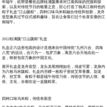
年端午，杭帮菜餐饮品牌桂满陇秉承对江南风味的挖掘和探
索，以及对传统节日的敬重之意，匠心打造了独具江南特色的
粽子礼盒”江山陇粽”，四种口味乌米粽融合传统和创新，龙舟
造型兼具过节仪式感和趣味，旨在让食客们过个欢喜安康的江
南端午。
2022桂满陇“江山陇粽”礼盒
礼盒正六边形包装的设计灵感来自中国传统”九州六合、四海
八荒”的说法，合六为一，包罗万象，寓意六合天地在此一
盒，映射包容万象的中国文化。
展开礼盒是龙舟造型，龙头龙尾栩栩如生，俏皮可爱，龙身内
为六枚乌米陇粽。礼盒内另赠一枚粽子形状艾草香囊。划龙
舟、挂艾草、食粽子都是端午传统习俗，传统佳节的人情、食
俗、文化，全都在这一盒陇粽里。
四种口味乌米粽，传统有新意