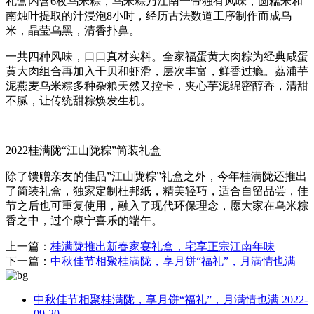
礼盒内含6枚乌米粽，乌米粽乃江南一带独有风味，圆糯米和
南烛叶提取的汁浸泡8小时，经历古法数道工序制作而成乌
米，晶莹乌黑，清香扑鼻。
一共四种风味，口口真材实料。全家福蛋黄大肉粽为经典咸蛋
黄大肉组合再加入干贝和虾滑，层次丰富，鲜香过瘾。荔浦芋
泥燕麦乌米粽多种杂粮天然又控卡，夹心芋泥绵密醇香，清甜
不腻，让传统甜粽焕发生机。
2022桂满陇“江山陇粽”简装礼盒
除了馈赠亲友的佳品”江山陇粽”礼盒之外，今年桂满陇还推出
了简装礼盒，独家定制杜邦纸，精美轻巧，适合自留品尝，佳
节之后也可重复使用，融入了现代环保理念，愿大家在乌米粽
香之中，过个康宁喜乐的端午。
上一篇：
桂满陇推出新春家宴礼盒，宅享正宗江南年味
下一篇：
中秋佳节相聚桂满陇，享月饼“福礼”，月满情也满
中秋佳节相聚桂满陇，享月饼“福礼”，月满情也满
2022-
09-20